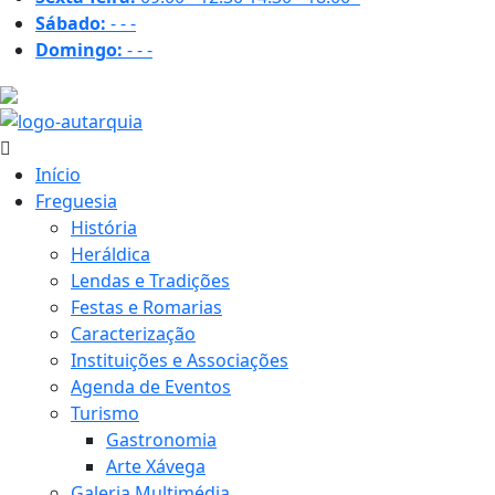
Sábado:
-
-
-
Domingo:
-
-
-
26.4 ºC
Início
Freguesia
História
Heráldica
Lendas e Tradições
Festas e Romarias
Caracterização
Instituições e Associações
Agenda de Eventos
Turismo
Gastronomia
Arte Xávega
Galeria Multimédia