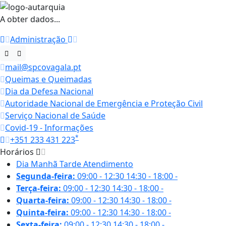
A obter dados...
Administração
mail@spcovagala.pt
Queimas e Queimadas
Dia da Defesa Nacional
Autoridade Nacional de Emergência e Proteção Civil
Serviço Nacional de Saúde
Covid-19 - Informações
*
+351 233 431 223
Horários
Dia
Manhã
Tarde
Atendimento
Segunda-feira:
09:00 - 12:30
14:30 - 18:00
-
Terça-feira:
09:00 - 12:30
14:30 - 18:00
-
Quarta-feira:
09:00 - 12:30
14:30 - 18:00
-
Quinta-feira:
09:00 - 12:30
14:30 - 18:00
-
Sexta-feira:
09:00 - 12:30
14:30 - 18:00
-