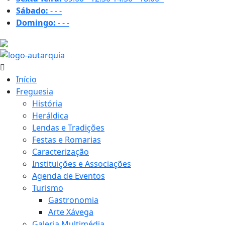
Sábado:
-
-
-
Domingo:
-
-
-
26 ºC
Início
Freguesia
História
Heráldica
Lendas e Tradições
Festas e Romarias
Caracterização
Instituições e Associações
Agenda de Eventos
Turismo
Gastronomia
Arte Xávega
Galeria Multimédia