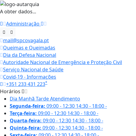
A obter dados...
Administração
mail@spcovagala.pt
Queimas e Queimadas
Dia da Defesa Nacional
Autoridade Nacional de Emergência e Proteção Civil
Serviço Nacional de Saúde
Covid-19 - Informações
*
+351 233 431 223
Horários
Dia
Manhã
Tarde
Atendimento
Segunda-feira:
09:00 - 12:30
14:30 - 18:00
-
Terça-feira:
09:00 - 12:30
14:30 - 18:00
-
Quarta-feira:
09:00 - 12:30
14:30 - 18:00
-
Quinta-feira:
09:00 - 12:30
14:30 - 18:00
-
Sexta-feira:
09:00 - 12:30
14:30 - 18:00
-