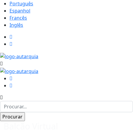
Português
Espanhol
Francês
Inglês
Balcão Virtual