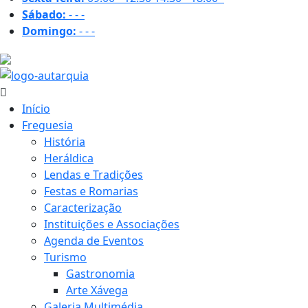
Sábado:
-
-
-
Domingo:
-
-
-
19.3 ºC
Início
Freguesia
História
Heráldica
Lendas e Tradições
Festas e Romarias
Caracterização
Instituições e Associações
Agenda de Eventos
Turismo
Gastronomia
Arte Xávega
Galeria Multimédia