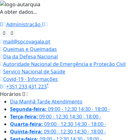
A obter dados...
Administração
mail@spcovagala.pt
Queimas e Queimadas
Dia da Defesa Nacional
Autoridade Nacional de Emergência e Proteção Civil
Serviço Nacional de Saúde
Covid-19 - Informações
*
+351 233 431 223
Horários
Dia
Manhã
Tarde
Atendimento
Segunda-feira:
09:00 - 12:30
14:30 - 18:00
-
Terça-feira:
09:00 - 12:30
14:30 - 18:00
-
Quarta-feira:
09:00 - 12:30
14:30 - 18:00
-
Quinta-feira:
09:00 - 12:30
14:30 - 18:00
-
Sexta-feira:
09:00 - 12:30
14:30 - 18:00
-